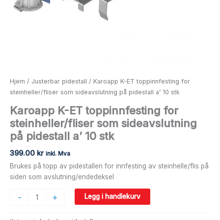
10
stk
antall
Hjem
/
Justerbar pidestall
/ Karoapp K-ET toppinnfesting for
steinheller/fliser som sideavslutning på pidestall a’ 10 stk
Karoapp K-ET toppinnfesting for
steinheller/fliser som sideavslutning
på pidestall a’ 10 stk
399.00
kr
inkl. Mva
Brukes på topp av pidestallen for innfesting av steinhelle/flis på
siden som avslutning/endedeksel
-
+
Legg i handlekurv