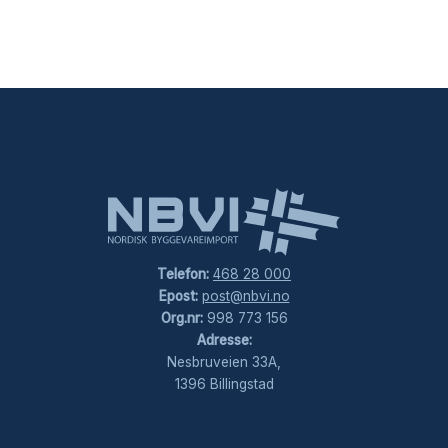
Telefon:
468 28 000
Epost:
post@nbvi.no
Org.nr:
998 773 156
Adresse:
Nesbruveien 33A,
1396 Billingstad