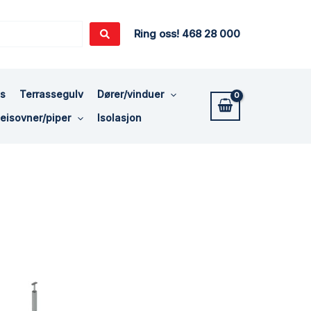
Ring oss! 468 28 000
ss
Terrassegulv
Dører/vinduer
eisovner/piper
Isolasjon