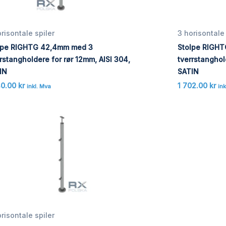
risontale spiler
3 horisontale 
lpe RIGHTG 42,4mm med 3
Stolpe RIGH
rstangholdere for rør 12mm, AISI 304,
tverrstanghol
IN
SATIN
40.00
kr
1 702.00
kr
inkl. Mva
ink
risontale spiler