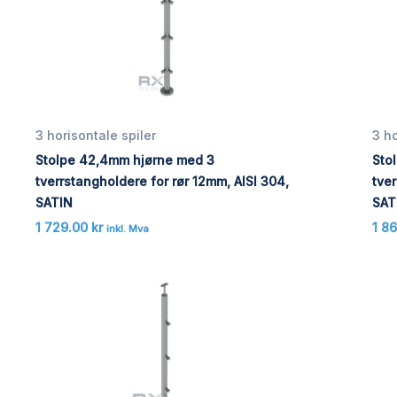
3 horisontale spiler
3 ho
Stolpe 42,4mm hjørne med 3
Sto
tverrstangholdere for rør 12mm, AISI 304,
tver
SATIN
SAT
1 729.00
kr
1 8
inkl. Mva