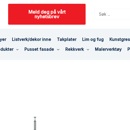
Meld deg på vårt
Search
nyhetsbrev
...
yer
Listverk/dekor inne
Takplater
Lim og fug
Kunstgre
dukter
Pusset fasade
Rekkverk
Malerverktøy
P