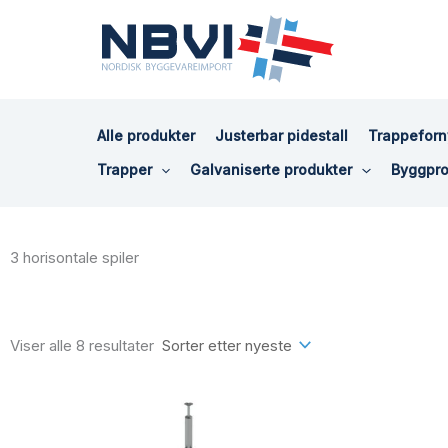
Hopp
rett
til
innholdet
Alle produkter
Justerbar pidestall
Trappeforn
Trapper
Galvaniserte produkter
Byggpro
3 horisontale spiler
Sortert
etter
siste
Viser alle 8 resultater