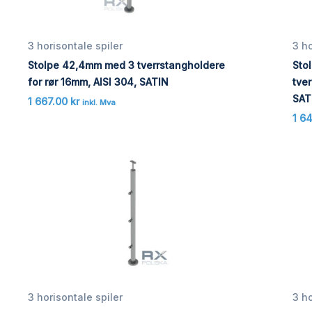
3 horisontale spiler
3 ho
Stolpe 42,4mm med 3 tverrstangholdere
Sto
for rør 16mm, AISI 304, SATIN
tver
SAT
1 667.00
kr
inkl. Mva
1 6
3 horisontale spiler
3 ho