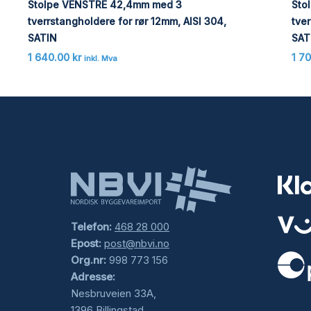
Stolpe VENSTRE 42,4mm med 3
Sto
tverrstangholdere for rør 12mm, AISI 304,
tver
SATIN
SAT
1 640.00
kr
1 7
inkl. Mva
Telefon:
468 28 000
Epost:
post@nbvi.no
Org.nr:
998 773 156
Adresse:
.
Nesbruveien 33A,
1396 Billingstad