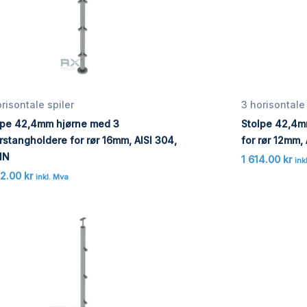
risontale spiler
3 horisontale 
lpe 42,4mm hjørne med 3
Stolpe 42,4m
rstangholdere for rør 16mm, AISI 304,
for rør 12mm,
IN
1 614.00
kr
ink
62.00
kr
inkl. Mva