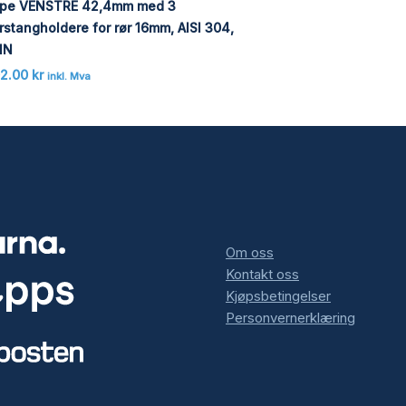
lpe VENSTRE 42,4mm med 3
rstangholdere for rør 16mm, AISI 304,
IN
02.00
kr
inkl. Mva
Om oss
Kontakt oss
Kjøpsbetingelser
Personvernerklæring