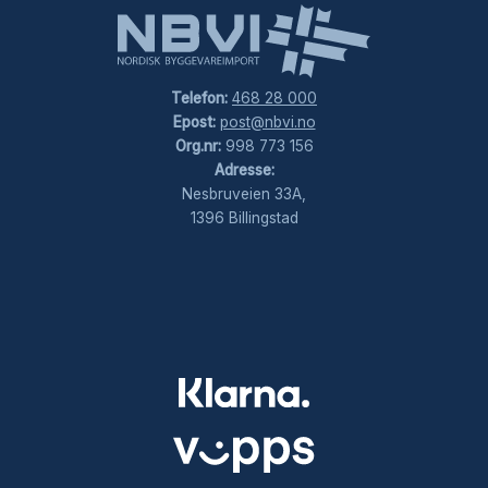
Telefon:
468 28 000
Epost:
post@nbvi.no
Org.nr:
998 773 156
Adresse:
Nesbruveien 33A,
1396 Billingstad