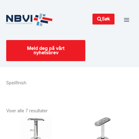
Hopp
Main
rett
Men
til
Søk
innholdet
Meld deg på vårt
nyhetsbrev
Speilfinish
Sortert
etter
siste
Viser alle 7 resultater