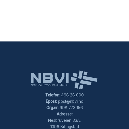
Telefon:
468 28 000
Epost:
post@nbvi.no
Org.nr:
998 773 156
Adresse:
Nesbruveien 33A,
1396 Billingstad