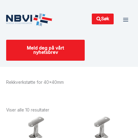
Hopp
Main
rett
Men
til
Søk
innholdet
Meld deg på vårt
nyhetsbrev
Rekkverkstøtte for 40x40mm
Sortert
etter
siste
Viser alle 10 resultater