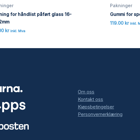
ninger
Pakninger
ing for håndlist påført glass 16-
Gummi for spo
52mm
119.00
kr
inkl. 
.00
kr
inkl. Mva
Om oss
Kontakt oss
Kjøpsbetingelser
Personvernerklæring