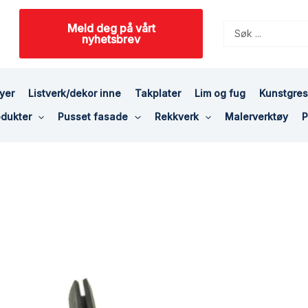
Meld deg på vårt
Search
nyhetsbrev
...
yer
Listverk/dekor inne
Takplater
Lim og fug
Kunstgre
dukter
Pusset fasade
Rekkverk
Malerverktøy
P