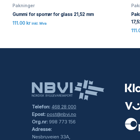
Pakninger
Pak
Gummi for sporrør for glass 21,52 mm
Pakn
17,
111.00
kr
inkl. Mva
111
Telefon:
468 28 000
Epost:
post@nbvi.no
Org.nr:
998 773 156
Adresse:
.
Nesbruveien 33A,