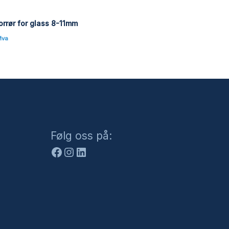
rrør for glass 8-11mm
Mva
Facebook
Instagram
LinkedIn
Følg oss på: