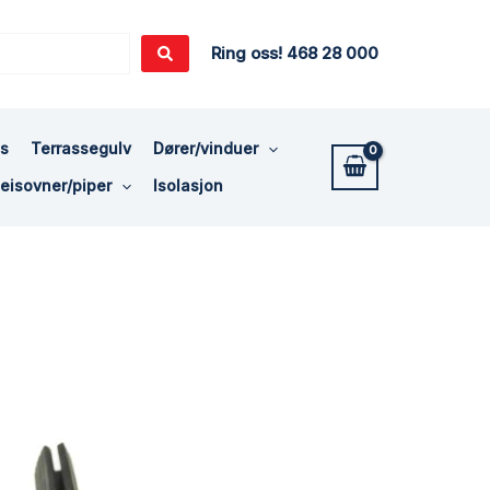
Ring oss! 468 28 000
ss
Terrassegulv
Dører/vinduer
eisovner/piper
Isolasjon