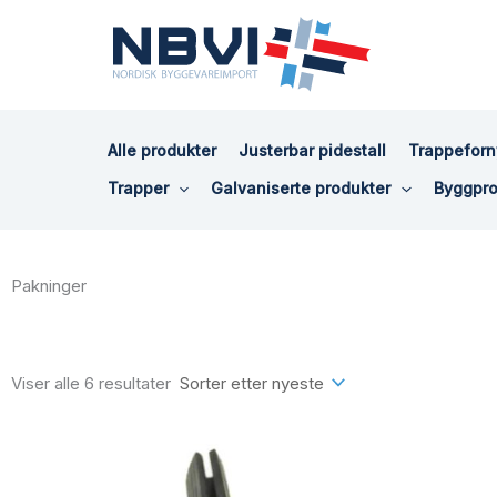
Hopp
rett
til
innholdet
Alle produkter
Justerbar pidestall
Trappeforn
Trapper
Galvaniserte produkter
Byggpro
Pakninger
Sortert
etter
siste
Viser alle 6 resultater