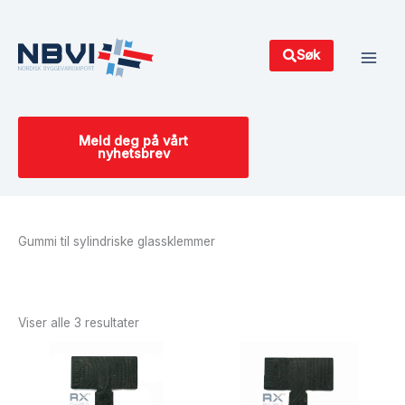
Hopp
Main
rett
Men
til
Søk
innholdet
Meld deg på vårt
nyhetsbrev
Gummi til sylindriske glassklemmer
Sortert
etter
siste
Viser alle 3 resultater