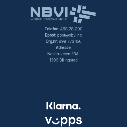
Telefon:
468 28 000
Epost:
post@nbvi.no
Org.nr:
998 773 156
Adresse:
Nesbruveien 33A,
1396 Billingstad