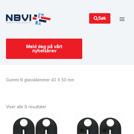
Hopp
Main
rett
Men
til
Søk
innholdet
Meld deg på vårt
nyhetsbrev
Gummi til glassklemmer 40 X 50 mm
Sortert
etter
siste
Viser alle 8 resultater