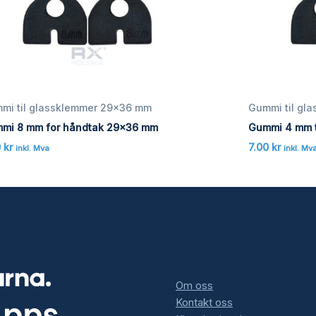
mi til glassklemmer 29x36 mm
Gummi til gl
mi 8 mm for håndtak 29×36 mm
Gummi 4 mm t
0
kr
7.00
kr
inkl. Mva
inkl. Mv
Om oss
Kontakt oss