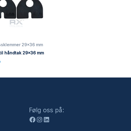
assklemmer 29x36 mm
il håndtak 29×36 mm
a
Facebook
Instagram
LinkedIn
Følg oss på: