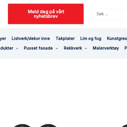
Meld deg på vårt
Search
nyhetsbrev
...
yer
Listverk/dekor inne
Takplater
Lim og fug
Kunstgre
dukter
Pusset fasade
Rekkverk
Malerverktøy
P