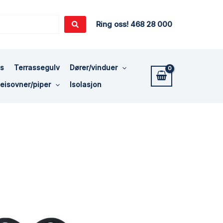
Ring oss! 468 28 000
ss
Terrassegulv
Dører/vinduer
eisovner/piper
Isolasjon