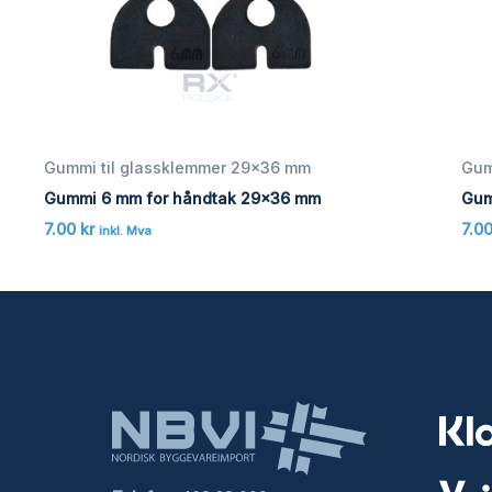
Gummi til glassklemmer 29x36 mm
Gum
Gummi 6 mm for håndtak 29×36 mm
Gum
7.00
kr
7.0
inkl. Mva