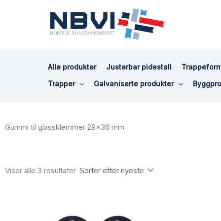
Hopp
rett
til
innholdet
Alle produkter
Justerbar pidestall
Trappeforn
Trapper
Galvaniserte produkter
Byggpro
Gummi til glassklemmer 29x36 mm
Sortert
etter
siste
Viser alle 3 resultater