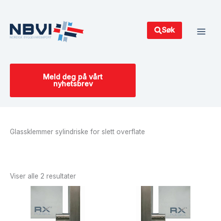
Hopp
Main
rett
Men
til
Søk
innholdet
Meld deg på vårt
nyhetsbrev
Glassklemmer sylindriske for slett overflate
Sortert
etter
siste
Viser alle 2 resultater