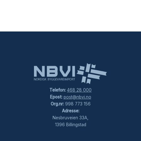
Telefon:
468 28 000
Epost:
post@nbvi.no
Org.nr:
998 773 156
Adresse:
Nesbruveien 33A,
1396 Billingstad