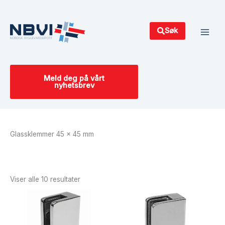
Hopp
Main
rett
Men
til
Søk
innholdet
Meld deg på vårt
nyhetsbrev
Glassklemmer 45 x 45 mm
Sortert
etter
siste
Viser alle 10 resultater