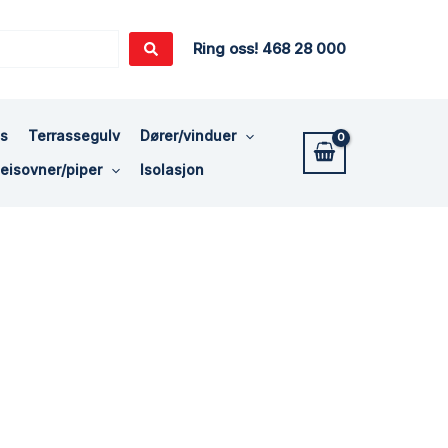
Ring oss! 468 28 000
ss
Terrassegulv
Dører/vinduer
eisovner/piper
Isolasjon