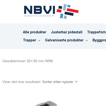
Hopp
rett
til
innholdet
Alle produkter
Justerbar pidestall
Trappeforn
Trapper
Galvaniserte produkter
Byggpro
Glassklemmer 29x36 mm MINI
Viser det ene resultatet