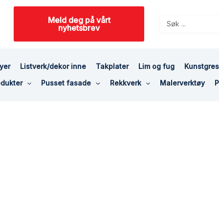
Meld deg på vårt
Search
nyhetsbrev
...
yer
Listverk/dekor inne
Takplater
Lim og fug
Kunstgre
dukter
Pusset fasade
Rekkverk
Malerverktøy
P