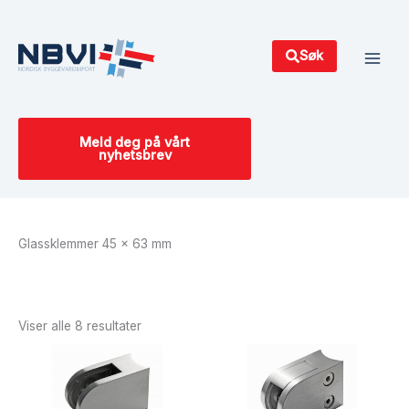
Hopp
Main
rett
Men
til
Søk
innholdet
Meld deg på vårt
nyhetsbrev
Glassklemmer 45 x 63 mm
Sortert
etter
siste
Viser alle 8 resultater