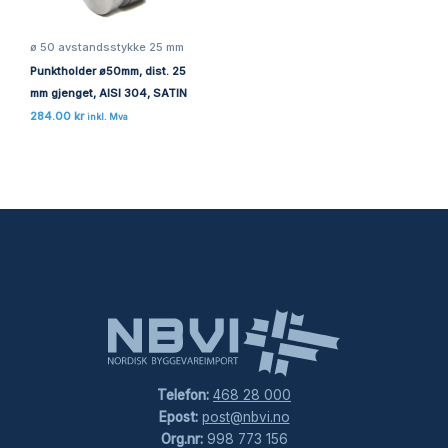
ø 50 avstandsstykke 25 mm
Punktholder ø50mm, dist. 25
mm gjenget, AISI 304, SATIN
284.00
kr
inkl. Mva
Telefon:
468 28 000
Epost:
post@nbvi.no
Org.nr:
998 773 156