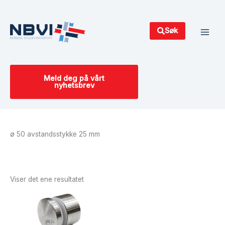
Hopp
Main
rett
Men
til
Søk
innholdet
Meld deg på vårt
nyhetsbrev
ø 50 avstandsstykke 25 mm
Viser det ene resultatet