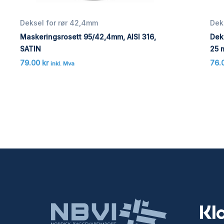
Deksel for rør 42,4mm
Dek
Maskeringsrosett 95/42,4mm, AISI 316,
Dek
SATIN
25 
79.00
kr
76.
inkl. Mva