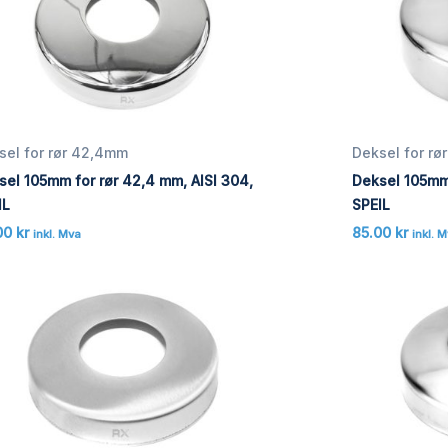
sel for rør 42,4mm
Deksel for r
sel 105mm for rør 42,4 mm, AISI 304,
Deksel 105mm 
IL
SPEIL
00
kr
85.00
kr
inkl. Mva
inkl. 