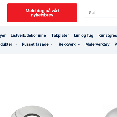
Meld deg på vårt
Search
nyhetsbrev
...
yer
Listverk/dekor inne
Takplater
Lim og fug
Kunstgre
dukter
Pusset fasade
Rekkverk
Malerverktøy
P