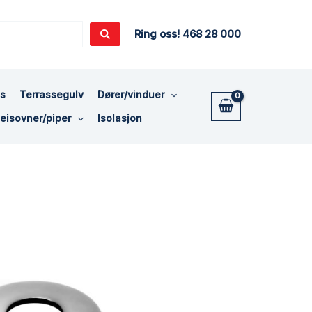
Ring oss! 468 28 000
ss
Terrassegulv
Dører/vinduer
eisovner/piper
Isolasjon