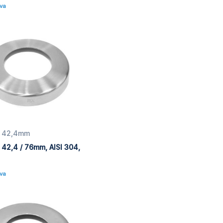
Mva
ør 42,4mm
r 42,4 / 76mm, AISI 304,
Mva