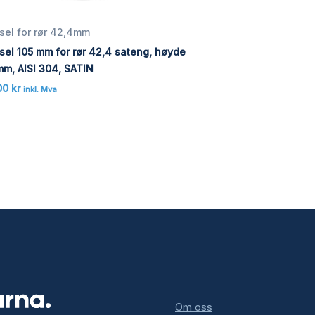
sel for rør 42,4mm
sel 105 mm for rør 42,4 sateng, høyde
mm, AISI 304, SATIN
00
kr
inkl. Mva
Om oss