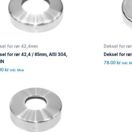
sel for rør 42,4mm
Deksel for r
el for rør 42,4 / 85mm, AISI 304,
Deksel for rø
IN
78.00
kr
inkl. 
00
kr
inkl. Mva