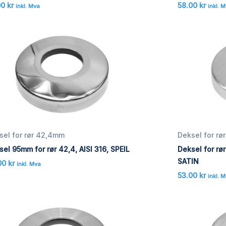
00
kr
58.00
kr
inkl. Mva
inkl. 
sel for rør 42,4mm
Deksel for r
el 95mm for rør 42,4, AISI 316, SPEIL
Deksel for rø
SATIN
00
kr
inkl. Mva
53.00
kr
inkl. 