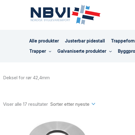
Hopp
rett
til
innholdet
Alle produkter
Justerbar pidestall
Trappeforn
Trapper
Galvaniserte produkter
Byggpro
Deksel for rør 42,4mm
Sortert
etter
siste
Viser alle 17 resultater