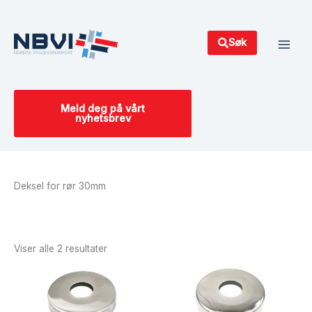
Hopp
Main
rett
Men
til
Søk
innholdet
Meld deg på vårt
nyhetsbrev
Deksel for rør 30mm
Sortert
etter
siste
Viser alle 2 resultater