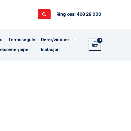
Ring oss! 468 28 000
ss
Terrassegulv
Dører/vinduer
eisovner/piper
Isolasjon