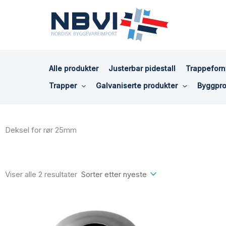
Hopp
rett
til
innholdet
Alle produkter
Justerbar pidestall
Trappeforn
Trapper
Galvaniserte produkter
Byggpro
Deksel for rør 25mm
Sortert
etter
siste
Viser alle 2 resultater