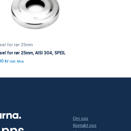
sel for rør 25mm
el for rør 25mm, AISI 304, SPEIL
00
kr
inkl. Mva
Om oss
Kontakt oss