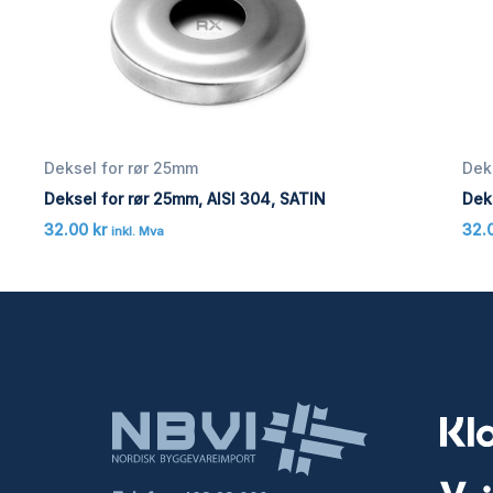
Deksel for rør 25mm
Dek
Deksel for rør 25mm, AISI 304, SATIN
Deks
32.00
kr
32.
inkl. Mva