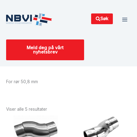
Hopp
Main
rett
Men
til
Søk
innholdet
Meld deg på vårt
nyhetsbrev
For rør 50,8 mm
Sortert
etter
siste
Viser alle 5 resultater