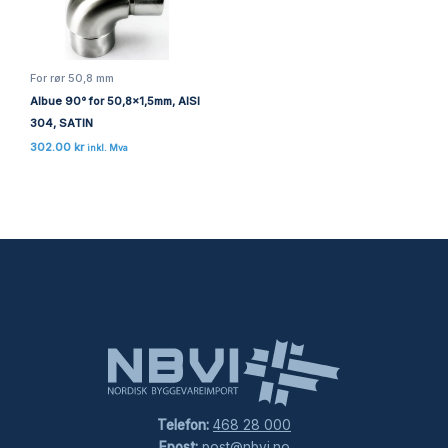
For rør 50,8 mm
Albue 90° for 50,8×1,5mm, AISI
304, SATIN
302.00
kr
inkl. Mva
Telefon:
468 28 000
Epost:
post@nbvi.no