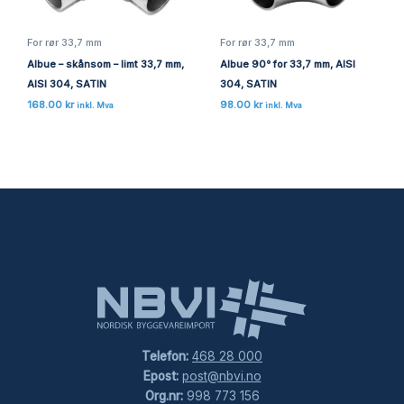
For rør 33,7 mm
For rør 33,7 mm
Albue – skånsom – limt 33,7 mm,
Albue 90° for 33,7 mm, AISI
AISI 304, SATIN
304, SATIN
168.00
kr
98.00
kr
inkl. Mva
inkl. Mva
Telefon:
468 28 000
Epost:
post@nbvi.no
Org.nr:
998 773 156