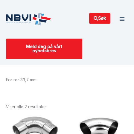
Hopp
Main
rett
Men
til
Søk
innholdet
Meld deg på vårt
nyhetsbrev
For rør 33,7 mm
Sortert
etter
siste
Viser alle 2 resultater