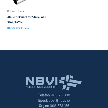
For rør 14 mm
Albue fleksibel for 14mm, AISI
304, SATIN
88.00
kr
inkl. Mva
Telefon:
468 28 000
Epost:
post@nbvi.no
Org.nr:
998 773 156