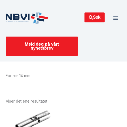
Hopp
Main
rett
Men
til
Søk
innholdet
Meld deg på vårt
nyhetsbrev
For rør 14 mm
Viser det ene resultatet