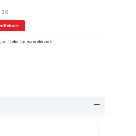
I 316
andlekurv
gori:
Deler for wirerekkverk