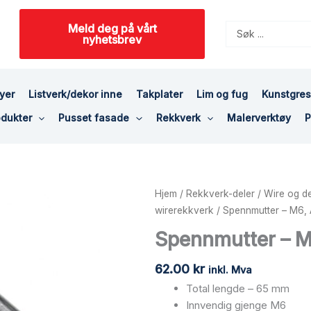
Meld deg på vårt
Search
nyhetsbrev
...
yer
Listverk/dekor inne
Takplater
Lim og fug
Kunstgre
dukter
Pusset fasade
Rekkverk
Malerverktøy
P
Spennmutter
Hjem
/
Rekkverk-deler
/
Wire og de
-
wirerekkverk
/ Spennmutter – M6, 
M6,
Spennmutter – M
AISI
316,
62.00
kr
inkl. Mva
SATIN
Total lengde – 65 mm
antall
Innvendig gjenge M6