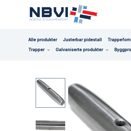
Hopp
rett
til
innholdet
Alle produkter
Justerbar pidestall
Trappeforn
Trapper
Galvaniserte produkter
Byggpro