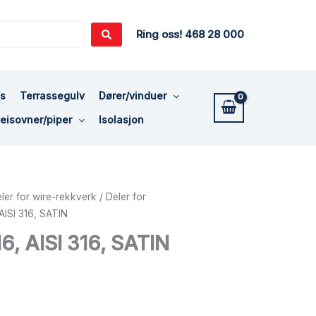
Ring oss! 468 28 000
ss
Terrassegulv
Dører/vinduer
eisovner/piper
Isolasjon
ler for wire-rekkverk
/
Deler for
AISI 316, SATIN
6, AISI 316, SATIN