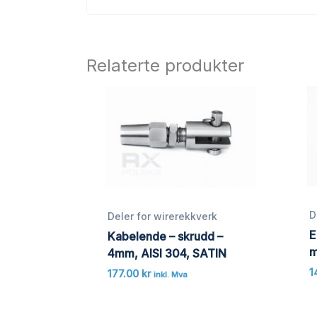
Relaterte produkter
D
Deler for wirerekkverk
E
Kabelende – skrudd –
m
4mm, AISI 304, SATIN
1
177.00
kr
inkl. Mva