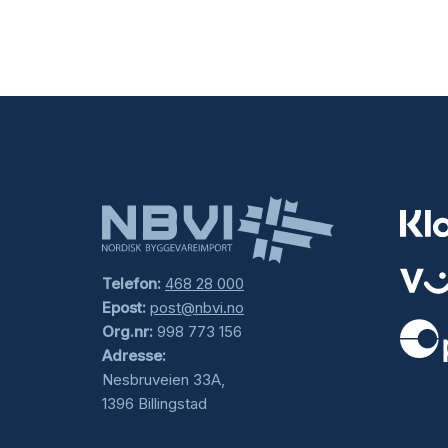
Telefon:
468 28 000
Epost:
post@nbvi.no
Org.nr:
998 773 156
Adresse:
.
Nesbruveien 33A,
1396 Billingstad