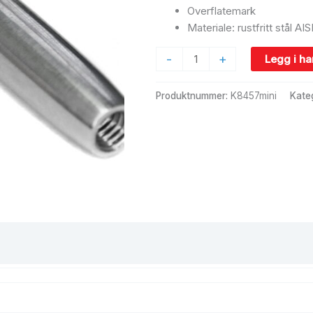
Overflatemark
Materiale: rustfritt stål AIS
-
+
Legg i h
Produktnummer:
K8457mini
Kate