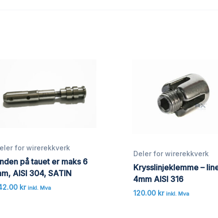
eler for wirerekkverk
Deler for wirerekkverk
nden på tauet er maks 6
Krysslinjeklemme – line
m, AISI 304, SATIN
4mm AISI 316
42.00
kr
inkl. Mva
120.00
kr
inkl. Mva