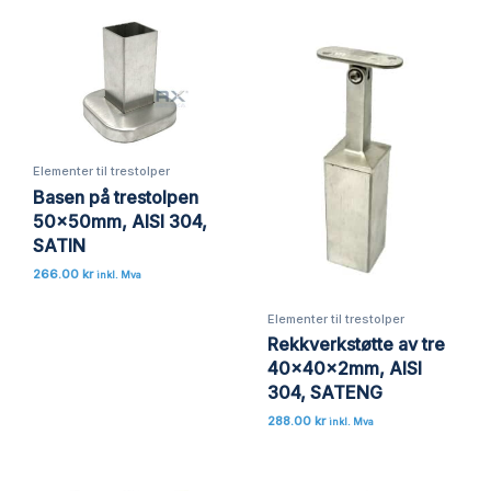
Elementer til trestolper
Basen på trestolpen
50x50mm, AISI 304,
SATIN
266.00
kr
inkl. Mva
Elementer til trestolper
Rekkverkstøtte av tre
40x40x2mm, AISI
304, SATENG
288.00
kr
inkl. Mva