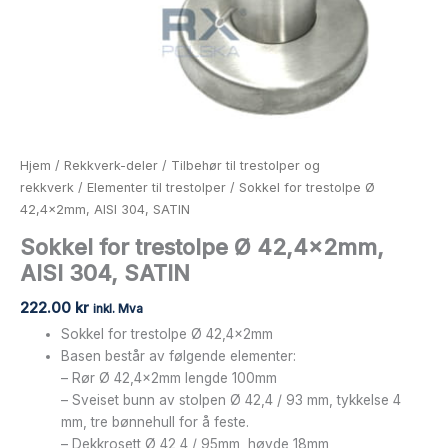
Hjem
/
Rekkverk-deler
/
Tilbehør til trestolper og
rekkverk
/
Elementer til trestolper
/ Sokkel for trestolpe Ø
42,4x2mm, AISI 304, SATIN
Sokkel for trestolpe Ø 42,4x2mm,
AISI 304, SATIN
222.00
kr
inkl. Mva
Sokkel for trestolpe Ø 42,4x2mm
Basen består av følgende elementer:
– Rør Ø 42,4x2mm lengde 100mm
– Sveiset bunn av stolpen Ø 42,4 / 93 mm, tykkelse 4
mm, tre bønnehull for å feste.
– Dekkrosett Ø 42,4 / 95mm, høyde 18mm