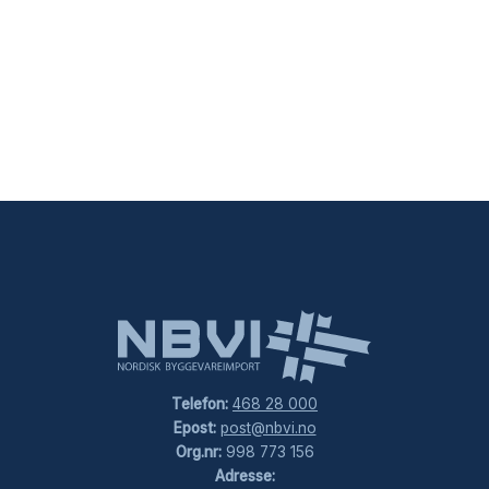
Telefon:
468 28 000
Epost:
post@nbvi.no
Org.nr:
998 773 156
Adresse: