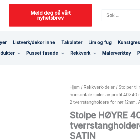
Meld deg på vårt
Search
nyhetsbrev
...
yer
Listverk/dekor inne
Takplater
Lim og fug
Kunstgre
dukter
Pusset fasade
Rekkverk
Malerverktøy
P
Stolpe
Hjem
/
Rekkverk-deler
/
Stolper ti
HØYRE
horisontale spiler av profil 40x40
40x40mm
2 tverrstangholdere for rør 12mm, 
z
Stolpe HØYRE 4
2
tverrstangholder
tverrstangholdere
for
SATIN
rør