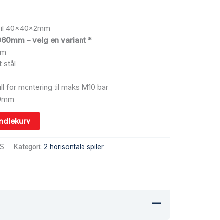
rofil 40x40x2mm
60mm – velg en variant *
mm
t stål
 for montering til maks M10 bar
90mm
andlekurv
.S
Kategori:
2 horisontale spiler