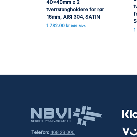
40x40mm z 2
t
tverrstangholdere for rør
f
16mm, AISI 304, SATIN
S
1 782.00
kr
inkl. Mva
1
Telefon:
468 28 000