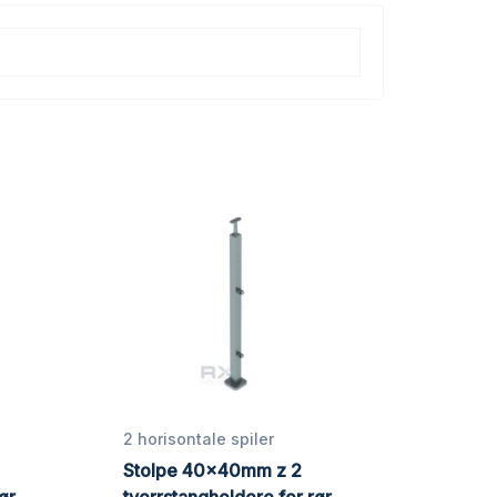
2 horisontale spiler
Stolpe 40x40mm z 2
ør
tverrstangholdere for rør