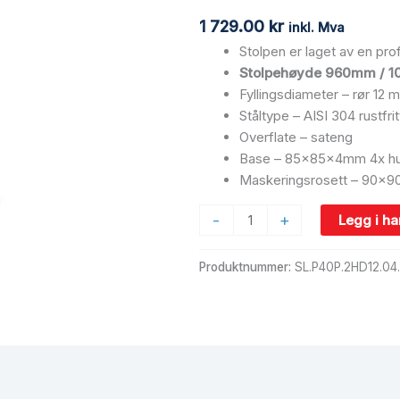
12mm,
1 729.00
kr
inkl. Mva
AISI
Stolpen er laget av en p
304,
Stolpehøyde 960mm / 10
SATIN
Fyllingsdiameter – rør 12 
antall
Ståltype – AISI 304 rustfrit
Overflate – sateng
Base – 85x85x4mm 4x hull
Maskeringsrosett – 90x
-
+
Legg i h
Produktnummer:
SL.P40P.2HD12.04