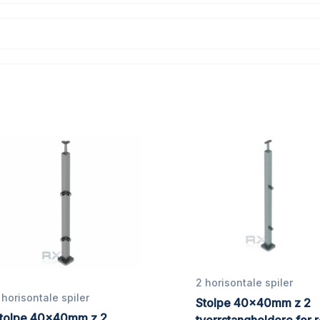
2 horisontale spiler
 horisontale spiler
Stolpe 40x40mm z 2
tolpe 40x40mm z 2
tverrstangholdere for r