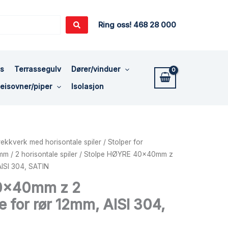
Ring oss! 468 28 000
ss
Terrassegulv
Dører/vinduer
eisovner/piper
Isolasjon
l rekkverk med horisontale spiler
/
Stolper for
 mm
/
2 horisontale spiler
/ Stolpe HØYRE 40x40mm z
AISI 304, SATIN
0x40mm z 2
e for rør 12mm, AISI 304,