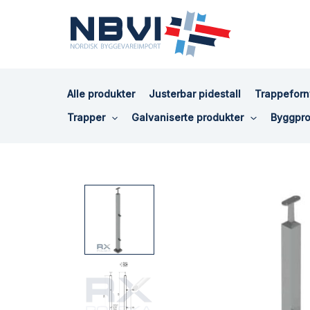
Hopp
rett
til
innholdet
Alle produkter
Justerbar pidestall
Trappeforn
Trapper
Galvaniserte produkter
Byggpro