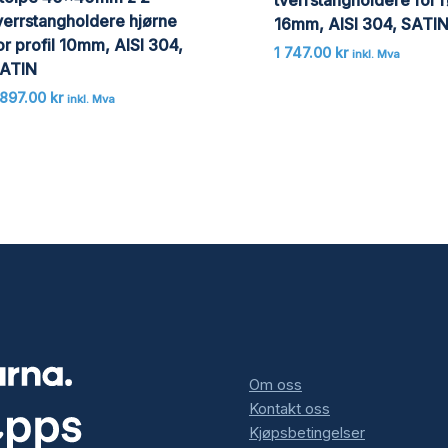
verrstangholdere hjørne
16mm, AISI 304, SATI
or profil 10mm, AISI 304,
1 747.00
kr
inkl. Mva
ATIN
 897.00
kr
inkl. Mva
Om oss
Kontakt oss
Kjøpsbetingelser