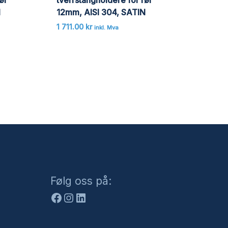
N
12mm, AISI 304, SATIN
1 711.00
kr
inkl. Mva
Facebook
Instagram
LinkedIn
Følg oss på: