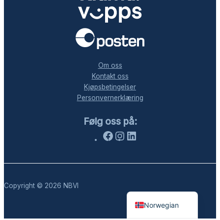
.
Om oss
Kontakt oss
Kjøpsbetingelser
Personvernerklæring
Følg oss på:
Facebook
Instagram
LinkedIn
Copyright © 2026 NBVI
Norwegian