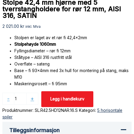
Stolpe 42,4 mm hjørne med 5
tverrstangholdere for rør 12 mm, AISI
316, SATIN
2 021.00
kr
inkl. Mva
Stolpen er laget av et rør fi 42,4x2mm
Stolpehøyde 1060mm
Fyllingsdiameter – rør fi 12mm
Ståltype – AISI 316 rustfritt stål
Overflate – sateng
Base – fi 93x4mm med 3x hull for montering på stang, maks
M10
Maskeringsrosett – fi 95mm
-
+
Legg i handlekurv
Produktnummer:
SL.R42.5HD12NAR.16.S
Kategori:
5 horisontale
spiler
Tilleggsinformasjon