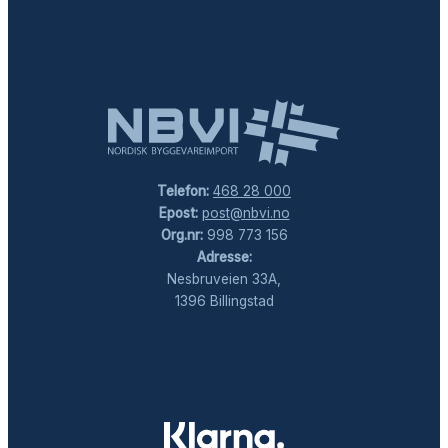
Telefon:
468 28 000
Epost:
post@nbvi.no
Org.nr:
998 773 156
Adresse:
Nesbruveien 33A,
1396 Billingstad