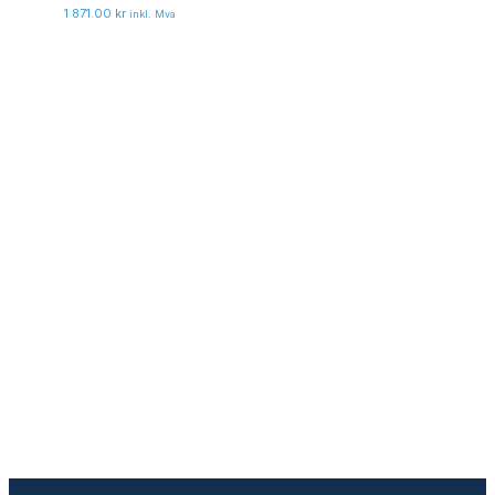
1 871.00
kr
inkl. Mva