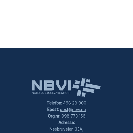
Telefon:
468 28 000
Epost:
post@nbvi.no
Org.nr:
998 773 156
Adresse:
Nesbruveien 33A,