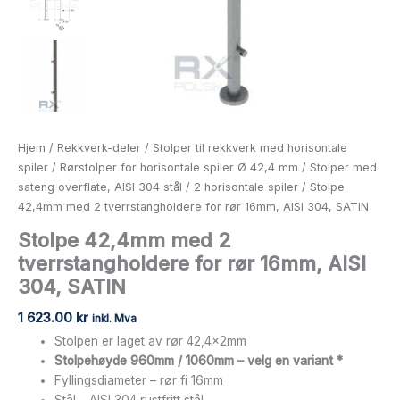
antall
Hjem
/
Rekkverk-deler
/
Stolper til rekkverk med horisontale
spiler
/
Rørstolper for horisontale spiler Ø 42,4 mm
/
Stolper med
sateng overflate, AISI 304 stål
/
2 horisontale spiler
/ Stolpe
42,4mm med 2 tverrstangholdere for rør 16mm, AISI 304, SATIN
Stolpe 42,4mm med 2
tverrstangholdere for rør 16mm, AISI
304, SATIN
1 623.00
kr
inkl. Mva
Stolpen er laget av rør 42,4x2mm
Stolpehøyde 960mm / 1060mm – velg en variant *
Fyllingsdiameter – rør fi 16mm
Stål – AISI 304 rustfritt stål