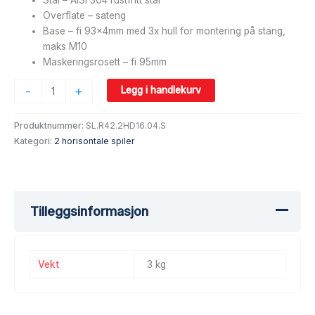
Overflate – sateng
Base – fi 93x4mm med 3x hull for montering på stang,
maks M10
Maskeringsrosett – fi 95mm
-
+
Legg i handlekurv
Produktnummer:
SL.R42.2HD16.04.S
Kategori:
2 horisontale spiler
Tilleggsinformasjon
Vekt
3 kg