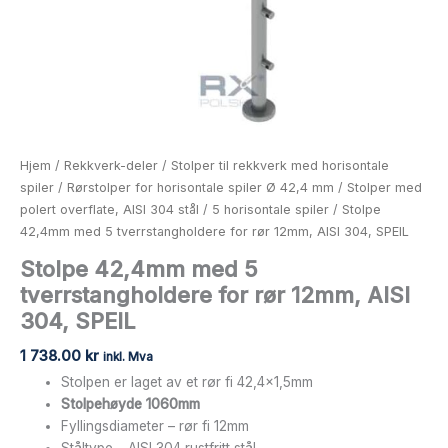
antall
Hjem
/
Rekkverk-deler
/
Stolper til rekkverk med horisontale
spiler
/
Rørstolper for horisontale spiler Ø 42,4 mm
/
Stolper med
polert overflate, AISI 304 stål
/
5 horisontale spiler
/ Stolpe
42,4mm med 5 tverrstangholdere for rør 12mm, AISI 304, SPEIL
Stolpe 42,4mm med 5
tverrstangholdere for rør 12mm, AISI
304, SPEIL
1 738.00
kr
inkl. Mva
Stolpen er laget av et rør fi 42,4×1,5mm
Stolpehøyde 1060mm
Fyllingsdiameter – rør fi 12mm
Ståltype – AISI 304 rustfritt stål