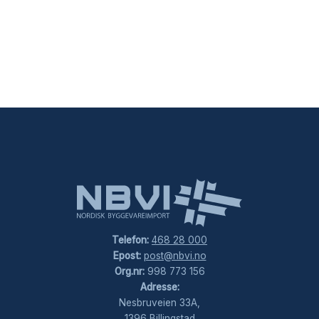
Telefon:
468 28 000
Epost:
post@nbvi.no
Org.nr:
998 773 156
Adresse:
Nesbruveien 33A,
1396 Billingstad