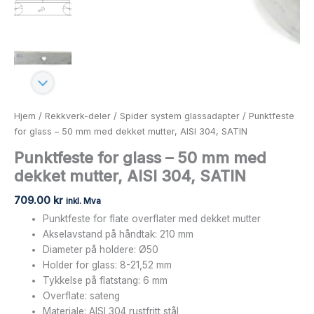
SATIN
antall
Hjem
/
Rekkverk-deler
/
Spider system glassadapter
/ Punktfeste
for glass – 50 mm med dekket mutter, AISI 304, SATIN
Punktfeste for glass – 50 mm med
dekket mutter, AISI 304, SATIN
709.00
kr
inkl. Mva
Punktfeste for flate overflater med dekket mutter
Akselavstand på håndtak: 210 mm
Diameter på holdere: Ø50
Holder for glass: 8-21,52 mm
Tykkelse på flatstang: 6 mm
Overflate: sateng
Materiale: AISI 304 rustfritt stål