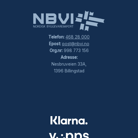
Telefon:
468 28 000
Epost:
post@nbvi.no
Org.nr:
998 773 156
Adresse:
Nesbruveien 33A,
1396 Billingstad