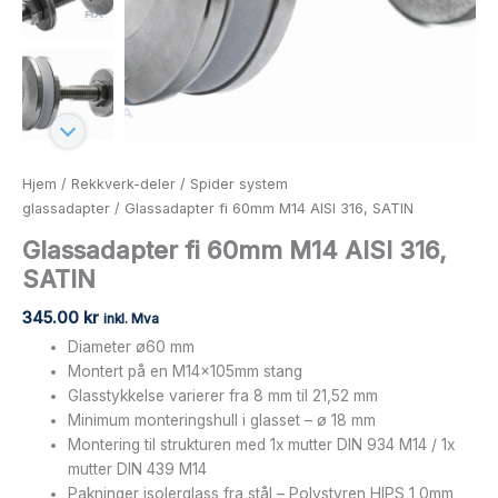
Hjem
/
Rekkverk-deler
/
Spider system
glassadapter
/ Glassadapter fi 60mm M14 AISI 316, SATIN
Glassadapter fi 60mm M14 AISI 316,
SATIN
345.00
kr
inkl. Mva
Diameter ø60 mm
Montert på en M14x105mm stang
Glasstykkelse varierer fra 8 mm til 21,52 mm
Minimum monteringshull i glasset – ø 18 mm
Montering til strukturen med 1x mutter DIN 934 M14 / 1x
mutter DIN 439 M14
Pakninger isolerglass fra stål – Polystyren HIPS 1,0mm