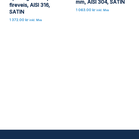
mm, AISI 304, SATIN
fireveis, AISI 316,
1 063.00
kr
SATIN
inkl. Mva
1 372.00
kr
inkl. Mva