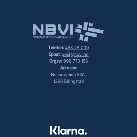
Telefon:
468 28 000
Epost:
post@nbvi.no
Org.nr:
998 773 156
Adresse:
Nesbruveien 33A,
1396 Billingstad