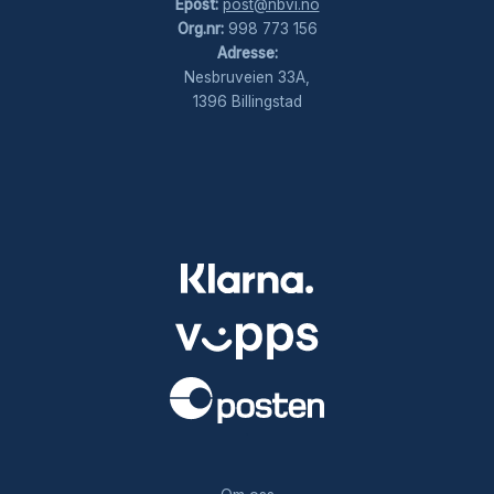
Epost:
post@nbvi.no
Org.nr:
998 773 156
Adresse:
Nesbruveien 33A,
1396 Billingstad
.