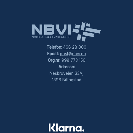
Telefon:
468 28 000
Epost:
post@nbvi.no
Org.nr:
998 773 156
Adresse:
Nesbruveien 33A,
1396 Billingstad