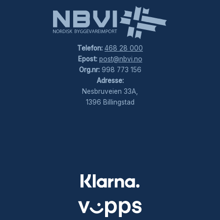
Telefon:
468 28 000
Epost:
post@nbvi.no
Org.nr:
998 773 156
Adresse:
Nesbruveien 33A,
1396 Billingstad