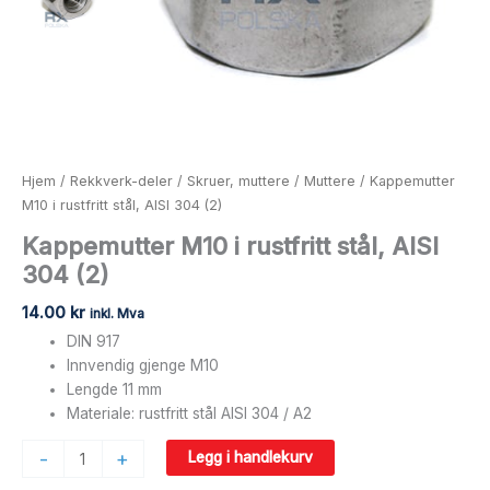
Hjem
/
Rekkverk-deler
/
Skruer, muttere
/
Muttere
/ Kappemutter
M10 i rustfritt stål, AISI 304 (2)
Kappemutter M10 i rustfritt stål, AISI
304 (2)
14.00
kr
inkl. Mva
DIN 917
Innvendig gjenge M10
Lengde 11 mm
Materiale: rustfritt stål AISI 304 / A2
-
+
Legg i handlekurv