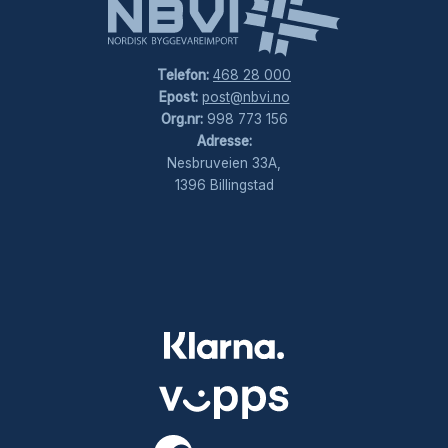
Telefon:
468 28 000
Epost:
post@nbvi.no
Org.nr:
998 773 156
Adresse:
Nesbruveien 33A,
1396 Billingstad