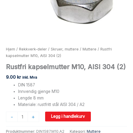
Hjem
/
Rekkverk-deler
/
Skruer, muttere
/
Muttere
/ Rustfri
kapselmutter M10, AISI 304 (2)
Rustfri kapselmutter M10, AISI 304 (2)
9.00
kr
inkl. Mva
DIN 1587
Innvendig gjenge M10
Lengde 8 mm
Materiale: rustfritt stål AISI 304 / A2
-
+
Legg i handlekurv
Produktnummer:
DIN1587.M10.A2
Kategori:
Muttere