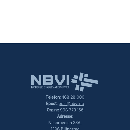
Telefon:
468 28 000
Epost:
post@nbvi.no
Org.nr:
998 773 156
Adresse:
Nesbruveien 33A,
1396 Billingstad