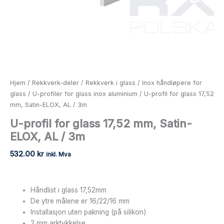
antall
Hjem
/
Rekkverk-deler
/
Rekkverk i glass
/
Inox håndløpere for
glass
/
U-profiler for glass inox aluminium
/ U-profil for glass 17,52
mm, Satin-ELOX, AL / 3m
U-profil for glass 17,52 mm, Satin-
ELOX, AL / 3m
532.00
kr
inkl. Mva
Håndlist i glass 17,52mm
De ytre målene er 16/22/16 mm
Installasjon uten pakning (på silikon)
2 mm arktykkelse