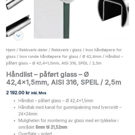
2,5m
antall
Hjem
/
Rekkverk-deler
/
Rekkverk i glass
/
Inox håndløpere for
glass
/
Inox runde håndløpere for glass
/
Ø 42,4mm
/ Håndlist –
påført glass – Ø 42,4×1,5mm, AISI 316, SPEIL / 2,5m
Håndlist – påført glass – Ø
42,4×1,5mm, AISI 316, SPEIL / 2,5m
2 192.00
kr
inkl. Mva
Håndlist – påført glass – Ø 42,4×1,5mm
Håndtak med kanal for gummipakning med tverrsnitt –
24x24mm
Muligheten for montering av glass med en tykkelse i
området
8mm til 21,52mm
Overflate – polert