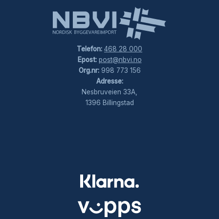
Telefon:
468 28 000
Epost:
post@nbvi.no
Org.nr:
998 773 156
Adresse:
Nesbruveien 33A,
1396 Billingstad