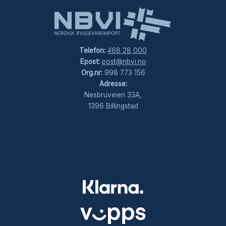
Telefon:
468 28 000
Epost:
post@nbvi.no
Org.nr:
998 773 156
Adresse:
Nesbruveien 33A,
1396 Billingstad