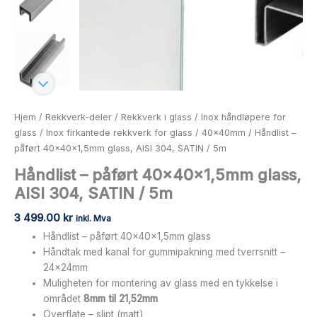
Hjem
/
Rekkverk-deler
/
Rekkverk i glass
/
Inox håndløpere for
glass
/
Inox firkantede rekkverk for glass
/
40x40mm
/ Håndlist –
påført 40x40x1,5mm glass, AISI 304, SATIN / 5m
Håndlist – påført 40x40x1,5mm glass,
AISI 304, SATIN / 5m
3 499.00
kr
inkl. Mva
Håndlist – påført 40x40x1,5mm glass
Håndtak med kanal for gummipakning med tverrsnitt –
24x24mm
Muligheten for montering av glass med en tykkelse i
området
8mm til 21,52mm
Overflate – slipt (matt)