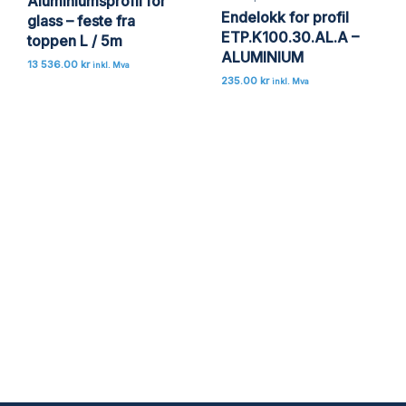
Aluminiumsprofil for
Endelokk for profil
glass – feste fra
ETP.K100.30.AL.A –
toppen L / 5m
ALUMINIUM
13 536.00
kr
inkl. Mva
235.00
kr
inkl. Mva