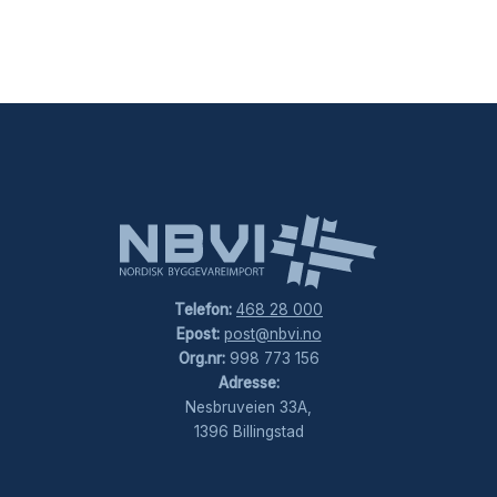
Telefon:
468 28 000
Epost:
post@nbvi.no
Org.nr:
998 773 156
Adresse:
Nesbruveien 33A,
1396 Billingstad