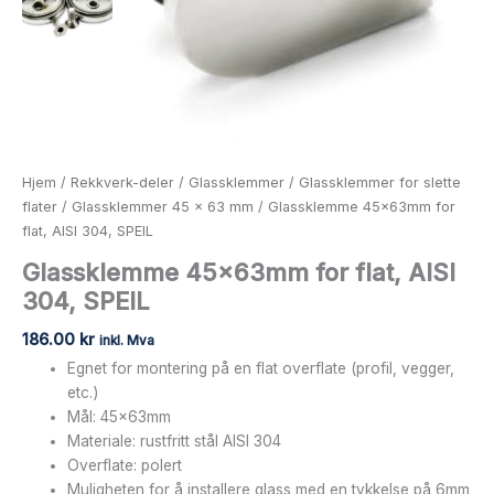
Hjem
/
Rekkverk-deler
/
Glassklemmer
/
Glassklemmer for slette
flater
/
Glassklemmer 45 x 63 mm
/ Glassklemme 45x63mm for
flat, AISI 304, SPEIL
Glassklemme 45x63mm for flat, AISI
304, SPEIL
186.00
kr
inkl. Mva
Egnet for montering på en flat overflate (profil, vegger,
etc.)
Mål: 45x63mm
Materiale: rustfritt stål AISI 304
Overflate: polert
Muligheten for å installere glass med en tykkelse på 6mm