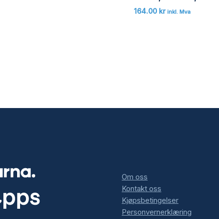
164.00
kr
inkl. Mva
Om oss
Kontakt oss
Kjøpsbetingelser
Personvernerklæring