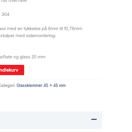
flat overflate
SI 304
 glass med en tykkelse på 6mm til 10,76mm
 stolper med sidemontering:
sflate og glass 20 mm
andlekurv
Kategori:
Glassklemmer 45 x 45 mm