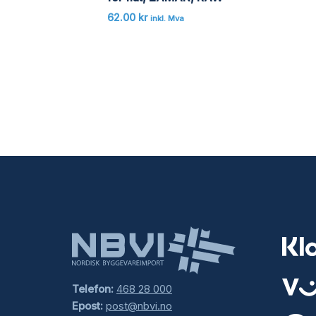
62.00
kr
inkl. Mva
Telefon:
468 28 000
Epost:
post@nbvi.no