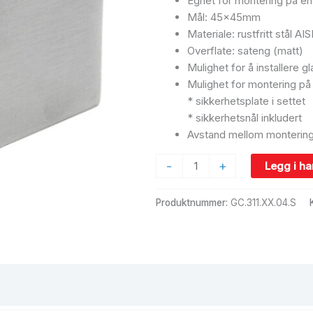
Egnet for montering på en 
Mål: 45x45mm
Materiale: rustfritt stål AI
Overflate: sateng (matt)
Mulighet for å installere
Mulighet for montering på
* sikkerhetsplate i settet
* sikkerhetsnål inkludert
Avstand mellom montering
-
+
Legg i h
Produktnummer:
GC.311.XX.04.S