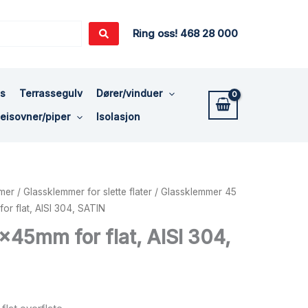
Ring oss! 468 28 000
ss
Terrassegulv
Dører/vinduer
eisovner/piper
Isolasjon
mer
/
Glassklemmer for slette flater
/
Glassklemmer 45
r flat, AISI 304, SATIN
45mm for flat, AISI 304,