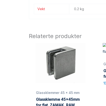
Vekt
0.2 kg
Relaterte produkter
G
G
f
1
Glassklemmer 45 x 45 mm
Glassklemme 45x45mm
for flat, ZAMAK, RAW