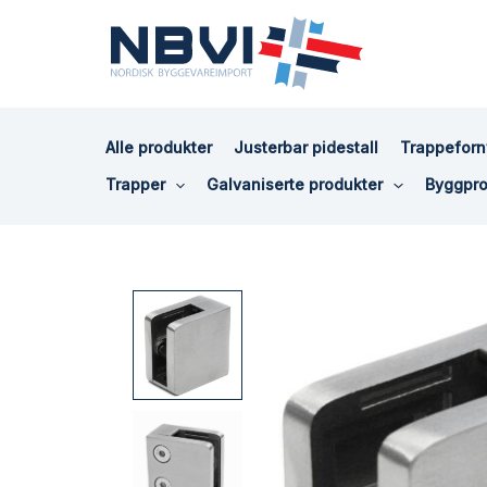
Hopp
rett
til
innholdet
Alle produkter
Justerbar pidestall
Trappeforn
Trapper
Galvaniserte produkter
Byggpro