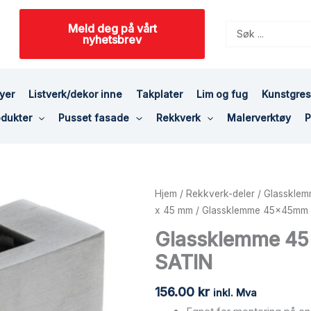
Meld deg på vårt
Search
nyhetsbrev
...
yer
Listverk/dekor inne
Takplater
Lim og fug
Kunstgre
dukter
Pusset fasade
Rekkverk
Malerverktøy
P
Glassklemme
Hjem
/
Rekkverk-deler
/
Glassklem
45x45mm
x 45 mm
/ Glassklemme 45x45mm fo
for
Glassklemme 45x
flat,
SATIN
AISI
304,
156.00
kr
SATIN
inkl. Mva
antall