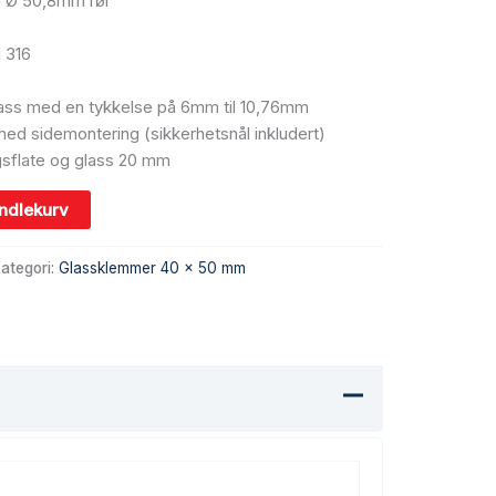
å Ø 50,8mm rør
I 316
 glass med en tykkelse på 6mm til 10,76mm
ed sidemontering (sikkerhetsnål inkludert)
sflate og glass 20 mm
andlekurv
ategori:
Glassklemmer 40 x 50 mm