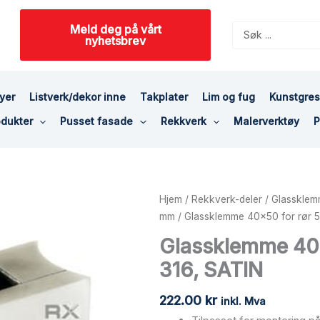
Meld deg på vårt
Search
nyhetsbrev
...
yer
Listverk/dekor inne
Takplater
Lim og fug
Kunstgre
dukter
Pusset fasade
Rekkverk
Malerverktøy
P
Glassklemme
Hjem
/
Rekkverk-deler
/
Glassklem
40x50
mm
/ Glassklemme 40×50 for rør 5
for
Glassklemme 40×
rør
316, SATIN
50,8mm,
AISI
222.00
kr
316,
inkl. Mva
SATIN