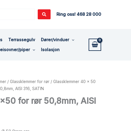
Ring oss! 468 28 000
ss
Terrassegulv
Dører/vinduer
eisovner/piper
Isolasjon
mer
/
Glassklemmer for rør
/
Glassklemmer 40 x 50
0,8mm, AISI 316, SATIN
50 for rør 50,8mm, AISI