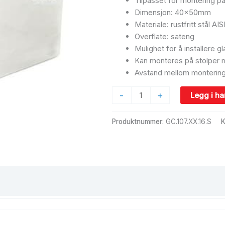
Tilpasset for montering p
antall
Dimensjon: 40x50mm
Materiale: rustfritt stål AIS
Overflate: sateng
Mulighet for å installere
Kan monteres på stolper m
Avstand mellom montering
-
+
Legg i h
Produktnummer:
GC.107.XX.16.S
K