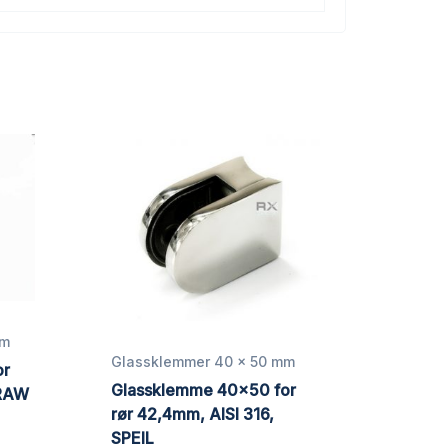
mm
Glassklemmer 40 x 50 mm
or
Glassklemme 40×50 for
 RAW
rør 42,4mm, AISI 316,
SPEIL