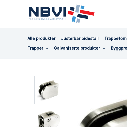
Hopp
rett
til
innholdet
Alle produkter
Justerbar pidestall
Trappeforn
Trapper
Galvaniserte produkter
Byggpro