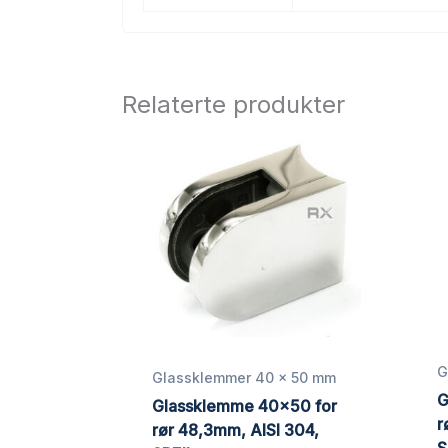
Relaterte produkter
G
Glassklemmer 40 x 50 mm
G
Glassklemme 40×50 for
r
rør 48,3mm, AISI 304,
S