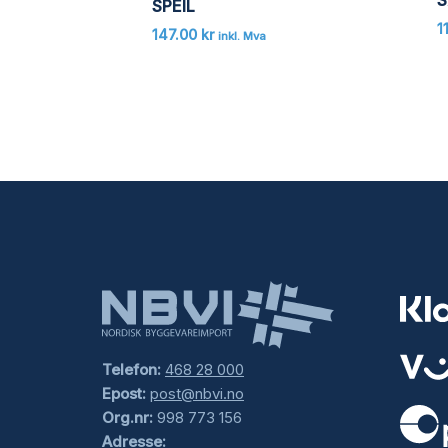
SPEIL
1
147.00
kr
inkl. Mva
Telefon:
468 28 000
Epost:
post@nbvi.no
Org.nr:
998 773 156
Adresse: