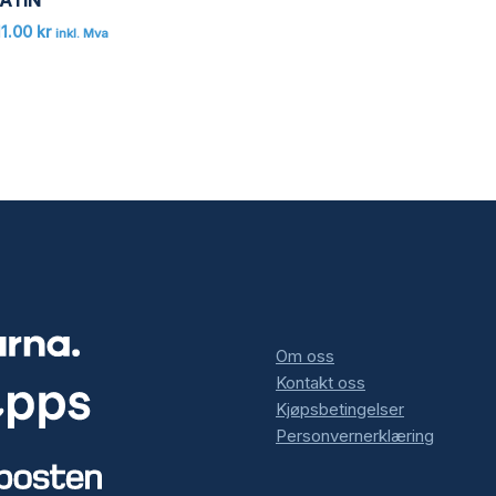
11.00
kr
inkl. Mva
Om oss
Kontakt oss
Kjøpsbetingelser
Personvernerklæring