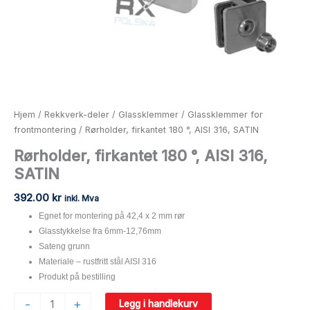
Hjem
/
Rekkverk-deler
/
Glassklemmer
/
Glassklemmer for
frontmontering
/ Rørholder, firkantet 180 °, AISI 316, SATIN
Rørholder, firkantet 180 °, AISI 316,
SATIN
392.00
kr
inkl. Mva
Egnet for montering på 42,4 x 2 mm rør
Glasstykkelse fra 6mm-12,76mm
Sateng grunn
Materiale – rustfritt stål AISI 316
Produkt på bestilling
-
+
Legg i handlekurv