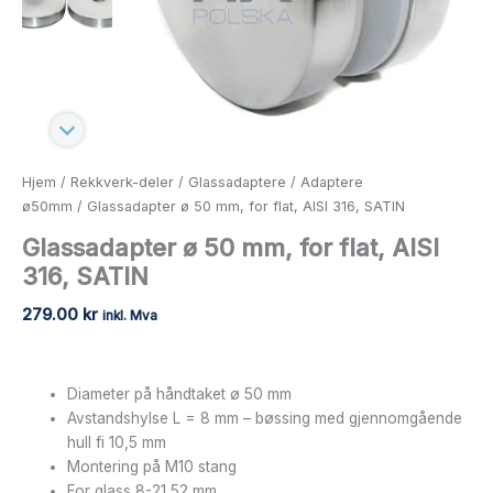
Hjem
/
Rekkverk-deler
/
Glassadaptere
/
Adaptere
ø50mm
/ Glassadapter ø 50 mm, for flat, AISI 316, SATIN
Glassadapter ø 50 mm, for flat, AISI
316, SATIN
279.00
kr
inkl. Mva
Diameter på håndtaket ø 50 mm
Avstandshylse L = 8 mm – bøssing med gjennomgående
hull fi 10,5 mm
Montering på M10 stang
For glass 8-21,52 mm