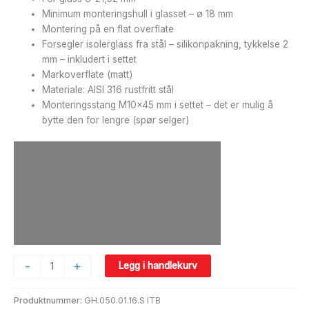
Minimum monteringshull i glasset – ø 18 mm
Montering på en flat overflate
Forsegler isolerglass fra stål – silikonpakning, tykkelse 2
mm – inkludert i settet
Markoverflate (matt)
Materiale: AISI 316 rustfritt stål
Monteringsstang M10x45 mm i settet – det er mulig å
bytte den for lengre (spør selger)
-
+
Legg i handlekurv
Produktnummer:
GH.050.01.16.S ITB