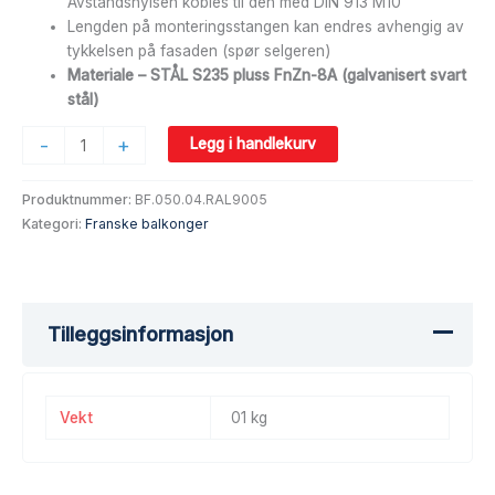
Avstandshylsen kobles til den med DIN 913 M10
Lengden på monteringsstangen kan endres avhengig av
tykkelsen på fasaden (spør selgeren)
Materiale – STÅL S235 pluss FnZn-8A (galvanisert svart
stål)
-
+
Legg i handlekurv
Produktnummer:
BF.050.04.RAL9005
Kategori:
Franske balkonger
Tilleggsinformasjon
Vekt
01 kg