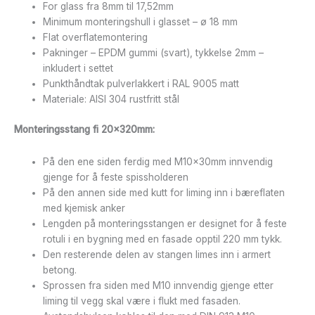
For glass fra 8mm til 17,52mm
Minimum monteringshull i glasset – ø 18 mm
Flat overflatemontering
Pakninger – EPDM gummi (svart), tykkelse 2mm –
inkludert i settet
Punkthåndtak pulverlakkert i RAL 9005 matt
Materiale: AISI 304 rustfritt stål
Monteringsstang fi 20x320mm:
På den ene siden ferdig med M10x30mm innvendig
gjenge for å feste spissholderen
På den annen side med kutt for liming inn i bæreflaten
med kjemisk anker
Lengden på monteringsstangen er designet for å feste
rotuli i en bygning med en fasade opptil 220 mm tykk.
Den resterende delen av stangen limes inn i armert
betong.
Sprossen fra siden med M10 innvendig gjenge etter
liming til vegg skal være i flukt med fasaden.