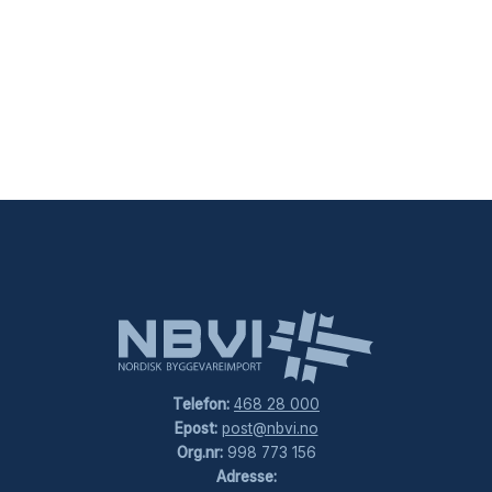
Telefon:
468 28 000
Epost:
post@nbvi.no
Org.nr:
998 773 156
Adresse: