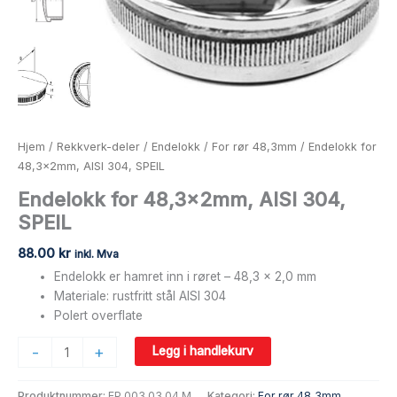
Hjem
/
Rekkverk-deler
/
Endelokk
/
For rør 48,3mm
/ Endelokk for
48,3x2mm, AISI 304, SPEIL
Endelokk for 48,3x2mm, AISI 304,
SPEIL
88.00
kr
inkl. Mva
Endelokk er hamret inn i røret – 48,3 x 2,0 mm
Materiale: rustfritt stål AISI 304
Polert overflate
-
+
Legg i handlekurv
Produktnummer:
EP.003.03.04.M
Kategori:
For rør 48,3mm