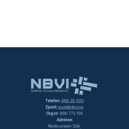
Telefon:
468 28 000
Epost:
post@nbvi.no
Org.nr:
998 773 156
Adresse:
Nesbruveien 33A,