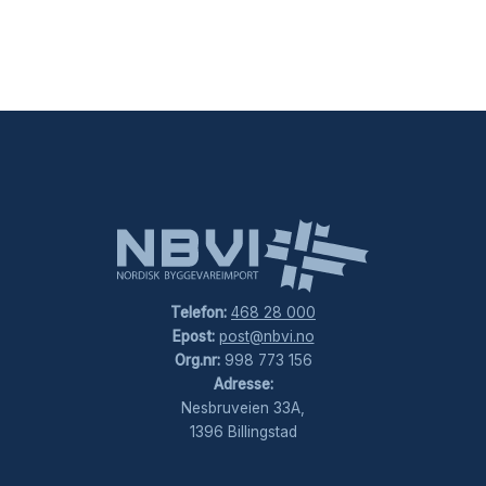
Telefon:
468 28 000
Epost:
post@nbvi.no
Org.nr:
998 773 156
Adresse:
Nesbruveien 33A,
1396 Billingstad