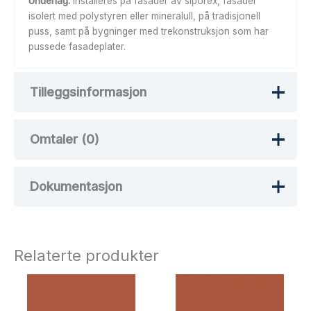
Underlag:
installeres på fasader av siporex, fasader
isolert med polystyren eller mineralull, på tradisjonell
puss, samt på bygninger med trekonstruksjon som har
pussede fasadeplater.
Tilleggsinformasjon
Omtaler (0)
Vekt
36 kg
Dokumentasjon
Det er ingen omtaler ennå.
Bli den første til å omtale
«BELISTNING 2000 x 125 x 40»
Monteringsanvisning
Relaterte produkter
Download
Din e-postadresse vil ikke bli publisert.
Obligatoriske felt er merket med
*
Vurderingen din
*