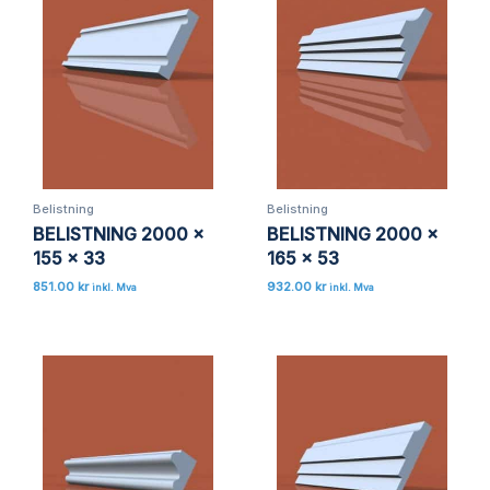
Omtalen din
*
Navn
*
Belistning
Belistning
BELISTNING 2000 x
BELISTNING 2000 x
155 x 33
165 x 53
E-post
*
851.00
kr
932.00
kr
inkl. Mva
inkl. Mva
Lagre mitt navn, e-post og nettside i denne
nettleseren for neste gang jeg kommenterer.