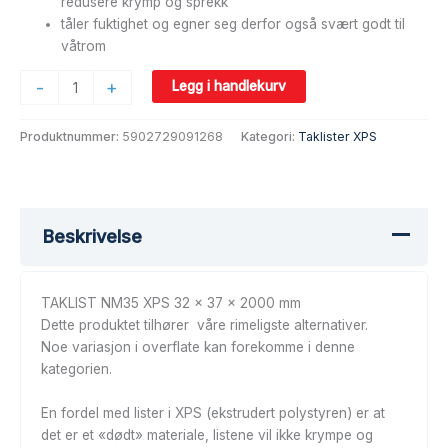
redusere krymp og sprekk
tåler fuktighet og egner seg derfor også svært godt til
våtrom
-
+
Legg i handlekurv
Produktnummer:
5902729091268
Kategori:
Taklister XPS
Beskrivelse
TAKLIST NM35 XPS 32 x 37 x 2000 mm
Dette produktet tilhører våre rimeligste alternativer.
Noe variasjon i overflate kan forekomme i denne
kategorien.
En fordel med lister i XPS (ekstrudert polystyren) er at
det er et «dødt» materiale, listene vil ikke krympe og