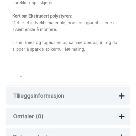
sprekke opp i skjøter.
Kort om Ekstrudert polystyren:
Det er et lettvekts materiale, noe som gjør at listene er
svært enkle å montere.
Listen limes og fuges i én og samme operasjon, og du
slipper å sparkle spikerhull før maling.
Tilleggsinformasjon
Omtaler (0)
Vekt
100 kg