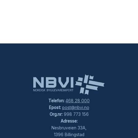
Telefon:
468 28 000
Epost:
post@nbvi.no
Org.nr:
998 773 156
Adresse:
Nesbruveien 33A,
1396 Billingstad