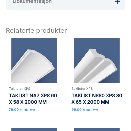
Dokumentasjon
Det er ingen omtaler ennå.
Bli den første til å omtale «TAKLIST
NM35 XPS 32 X 37 X 2000 MM»
Relaterte produkter
Din e-postadresse vil ikke bli publisert.
Obligatoriske felt er merket med
*
Vurderingen din
*
Omtalen din
*
Taklister XPS
Taklister XPS
TAKLIST NA7 XPS 60
TAKLIST NS80 XPS 80
Navn
*
X 58 X 2000 MM
X 65 X 2000 MM
79.00
kr
99.00
kr
inkl. Mva
inkl. Mva
E-post
*