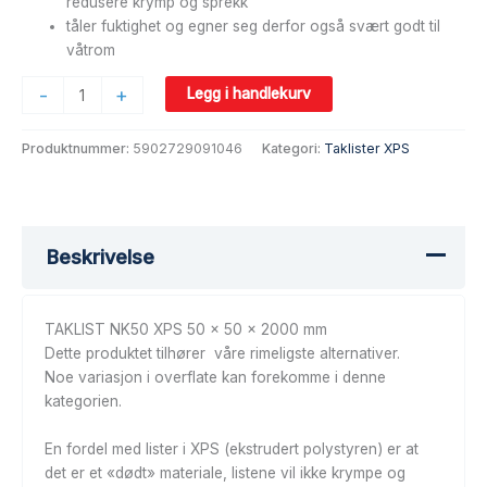
redusere krymp og sprekk
tåler fuktighet og egner seg derfor også svært godt til
våtrom
-
+
Legg i handlekurv
Produktnummer:
5902729091046
Kategori:
Taklister XPS
Beskrivelse
TAKLIST NK50 XPS 50 x 50 x 2000 mm
Dette produktet tilhører våre rimeligste alternativer.
Noe variasjon i overflate kan forekomme i denne
kategorien.
En fordel med lister i XPS (ekstrudert polystyren) er at
det er et «dødt» materiale, listene vil ikke krympe og