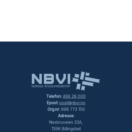
Telefon:
468 28 000
Epost:
post@nbvi.no
Org.nr:
998 773 156
Adresse:
Nesbruveien 33A,
1396 Billingstad