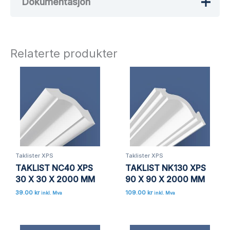
Dokumentasjon
Det er ingen omtaler ennå.
Bli den første til å omtale «TAKLIST
NK50 XPS 50 X 50 X 2000 MM»
Relaterte produkter
Din e-postadresse vil ikke bli publisert.
Obligatoriske felt er merket med
*
Vurderingen din
*
Omtalen din
*
Taklister XPS
Taklister XPS
TAKLIST NC40 XPS
TAKLIST NK130 XPS
Navn
*
30 X 30 X 2000 MM
90 X 90 X 2000 MM
39.00
kr
109.00
kr
inkl. Mva
inkl. Mva
E-post
*