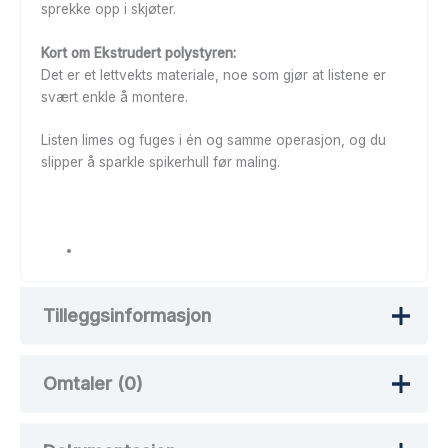
sprekke opp i skjøter.
Kort om Ekstrudert polystyren:
Det er et lettvekts materiale, noe som gjør at listene er
svært enkle å montere.
Listen limes og fuges i én og samme operasjon, og du
slipper å sparkle spikerhull før maling.
Tilleggsinformasjon
Omtaler (0)
Vekt
100 kg