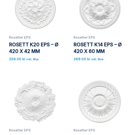
Omtalen din
*
Rosetter EPS
Rosetter EPS
ROSETT K20 EPS – Ø
ROSETT K14 EPS – Ø
Navn
*
420 X 42 MM
420 X 60 MM
259.00
kr
269.00
kr
inkl. Mva
inkl. Mva
E-post
*
Lagre mitt navn, e-post og nettside i denne
nettleseren for neste gang jeg kommenterer.
Rosetter EPS
Rosetter EPS