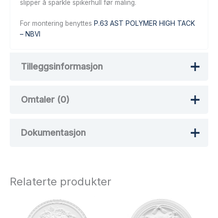
slipper å sparkle spikerhull før maling.
For montering benyttes
P.63 AST POLYMER HIGH TACK
– NBVI
Tilleggsinformasjon
Omtaler (0)
Vekt
34 kg
Dokumentasjon
Det er ingen omtaler ennå.
Bli den første til å omtale «ROSETT
K21 EPS – Ø 590 X 65 MM»
Relaterte produkter
Din e-postadresse vil ikke bli publisert.
Obligatoriske felt er merket med
*
Vurderingen din
*