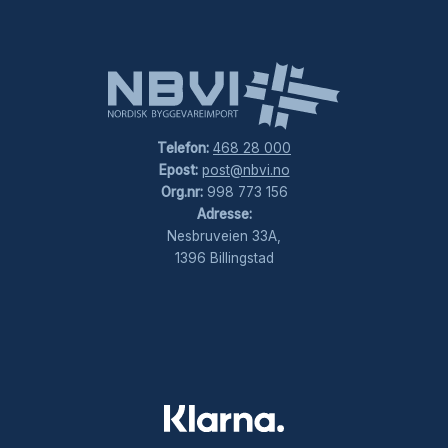
Telefon:
468 28 000
Epost:
post@nbvi.no
Org.nr:
998 773 156
Adresse:
Nesbruveien 33A,
1396 Billingstad