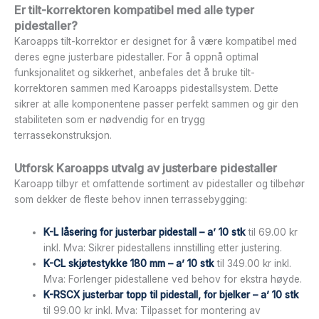
Er tilt-korrektoren kompatibel med alle typer
pidestaller?
Karoapps tilt-korrektor er designet for å være kompatibel med
deres egne justerbare pidestaller. For å oppnå optimal
funksjonalitet og sikkerhet, anbefales det å bruke tilt-
korrektoren sammen med Karoapps pidestallsystem. Dette
sikrer at alle komponentene passer perfekt sammen og gir den
stabiliteten som er nødvendig for en trygg
terrassekonstruksjon.
Utforsk Karoapps utvalg av justerbare pidestaller
Karoapp tilbyr et omfattende sortiment av pidestaller og tilbehør
som dekker de fleste behov innen terrassebygging:
K-L låsering for justerbar pidestall – a’ 10 stk
til 69.00 kr
inkl. Mva: Sikrer pidestallens innstilling etter justering.
K-CL skjøtestykke 180 mm – a’ 10 stk
til 349.00 kr inkl.
Mva: Forlenger pidestallene ved behov for ekstra høyde.
K-RSCX justerbar topp til pidestall, for bjelker – a’ 10 stk
til 99.00 kr inkl. Mva: Tilpasset for montering av