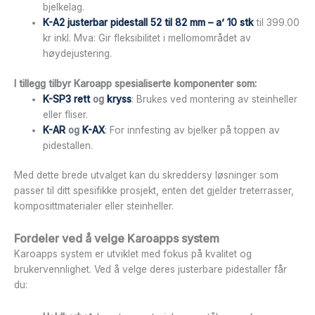
bjelkelag.
K-A2 justerbar pidestall 52 til 82 mm – a’ 10 stk
til 399.00
kr inkl. Mva: Gir fleksibilitet i mellomområdet av
høydejustering.
I tillegg tilbyr Karoapp spesialiserte komponenter som:
K-SP3 rett
og
kryss
: Brukes ved montering av steinheller
eller fliser.
K-AR
og
K-AX
: For innfesting av bjelker på toppen av
pidestallen.
Med dette brede utvalget kan du skreddersy løsninger som
passer til ditt spesifikke prosjekt, enten det gjelder treterrasser,
komposittmaterialer eller steinheller.
Fordeler ved å velge Karoapps system
Karoapps system er utviklet med fokus på kvalitet og
brukervennlighet. Ved å velge deres justerbare pidestaller får
du: