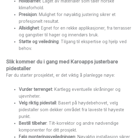
Holdbarhet
: Laget av materialer som tåler norske
klimaforhold.
Presisjon
: Mulighet for nøyaktig justering sikrer et
profesjonelt resultat.
Allsidighet
: Egnet for en rekke applikasjoner, fra terrasser
og gangstier til hager og innendørs bruk.
Støtte og veiledning
: Tilgang til ekspertise og hjelp ved
behov.
Slik kommer du i gang med Karoapps justerbare
pidestaller
Før du starter prosjektet, er det viktig å planlegge nøye:
Vurder terrenget
: Kartlegg eventuelle skråninger og
ujevnheter.
Velg riktig pidestall
: Basert på høydebehovet, velg
pidestaller som dekker området fra laveste til høyeste
punkt.
Bestill tilbehør
: Tilt-korrektor og andre nødvendige
komponenter for ditt prosjekt.
Følg monteringsveiledningen
: Nøyaktig installasjon sikrer