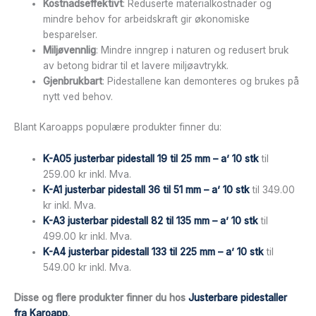
Kostnadseffektivt
: Reduserte materialkostnader og
mindre behov for arbeidskraft gir økonomiske
besparelser.
Miljøvennlig
: Mindre inngrep i naturen og redusert bruk
av betong bidrar til et lavere miljøavtrykk.
Gjenbrukbart
: Pidestallene kan demonteres og brukes på
nytt ved behov.
Blant Karoapps populære produkter finner du:
K-A05 justerbar pidestall 19 til 25 mm – a’ 10 stk
til
259.00 kr inkl. Mva.
K-A1 justerbar pidestall 36 til 51 mm – a’ 10 stk
til 349.00
kr inkl. Mva.
K-A3 justerbar pidestall 82 til 135 mm – a’ 10 stk
til
499.00 kr inkl. Mva.
K-A4 justerbar pidestall 133 til 225 mm – a’ 10 stk
til
549.00 kr inkl. Mva.
Disse og flere produkter finner du hos
Justerbare pidestaller
fra Karoapp
.