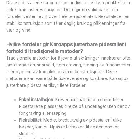
Disse pidestallene fungerer som individuelle støttepunkter som
enkelt kan justeres i høyden. Dette gir en solid base som
fordeler vekten jevnt over hele terrasseflaten. Resultatet er en
stabil konstruksjon som tåler daglig bruk og påkjenninger fra
vær og vind.
Hvilke fordeler gir Karoapps justerbare pidestaller i
forhold til tradisjonelle metoder?
Tradisjonelle metoder for å jevne ut skråninger innebærer ofte
omfattende grunnarbeid, som graving, støping av fundamenter
eller bygging av komplekse rammekonstruksjoner. Disse
metodene kan være både tidkrevende og kostbare. Karoapps
justerbare pidestaller tilbyr flere fordeler:
Enkel installasjon
: Krever minimalt med forberedelser.
Pidestallene plasseres direkte på underlaget uten behov
for graving eller støping.
Fleksibilitet
: Med et bredt utvalg av pidestaller i ulike
høyder, kan du tilpasse terrassen til nesten enhver
skråning.